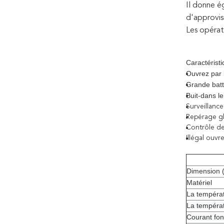
Il donne ég
d'approvis
Les opérat
Caractéristi
Ouvrez par 
Grande batt
Buit-dans le
Surveillance
Repérage g
Contrôle de
Illégal ouvr
Dimension 
Matériel
La températ
La tempéra
Courant fo