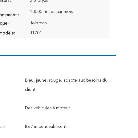
aison :
2-5 dryas
10000 unités par mois
onnement :
Jointech
que:
JT701
modèle:
Bleu, jaune, rouge, adapté aux besoins du
client
Des véhicules à moteur
 de
IP67 imperméabilisent
: