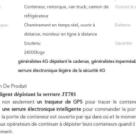
:
Conteneur, remorque, van truck, camion de
Ouvrez la 
réfrigérateur
ique:
Cheminement en temps réel, ouvrir à
Batterie:
distance, moniteur en ligne à distance
Soutenu
Garantie:
24000logs
généralistes 4G dépistant le cadenas
,
généralistes imperméab
serrure électronique légère de la sécurité 4G
n De Produit
ligent dépistant la serrure JT701
 non seulement
un traqueur de GPS
pour tracer le contene
t
une serrure électronique intelligente
pour commander la porte
 la porte de conteneur est ouverte par qui dans où et le momen
aux opérateurs de continuer à dépister leurs conteneurs quand il
ement.