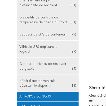
Cheminement de joint
d'étanchéité de récipient
(81)
Dispositifs de contrôle de
température de chaîne du froid
(61)
traqueur de GPS de conteneur
(95)
Véhicule GPS dépistant le
logiciel
(27)
Capteur de niveau de réservoir
de gazole
(24)
généralistes de véhicule
dépistant le dispositif
(11)
Sécurit
Quantité 
A PROPOS DE NOUS
min :