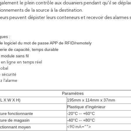
alement le plein contrôle aux douaniers pendant qu'il se déplace 
ionnements de la source à la destination.
eurs peuvent dépister leurs conteneurs et recevoir des alarmes s
ques :
le logiciel du mot de passe APP de RFID/remotely
erie de capacité, temps durable
 module sans fil
 en ligne en temps réel
lobal
 sécurité
ez l'alarme
Paramètres
(L X W X H)
195mm x 114mm x 37mm
Plastique d'ingénieur
ure fonctionnante
-20°C -- +60°C
ture de magasin
-40°C -- +80°C
nctionnant moyen
<90 mA="">