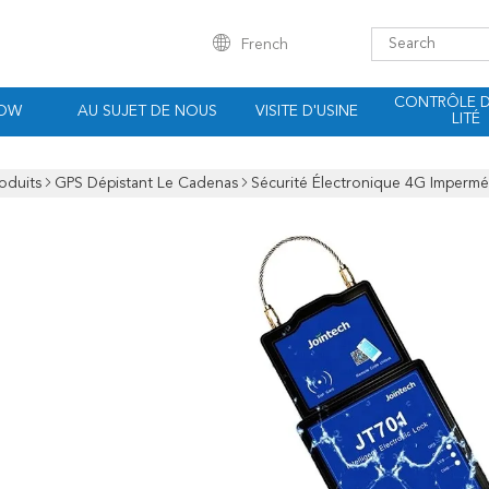
French
CONTRÔLE 
HOW
AU SUJET DE NOUS
VISITE D'USINE
LITÉ
oduits
GPS Dépistant Le Cadenas
Sécurité Électronique 4G Impermé