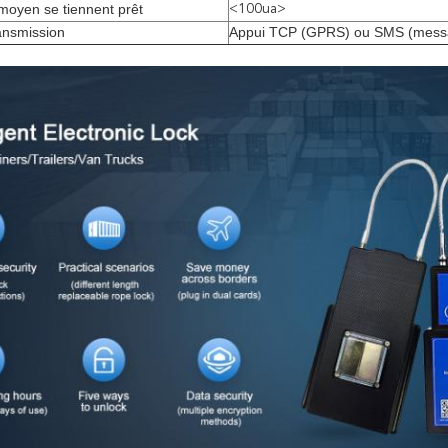
moyen se tiennent prêt
<100ua>
ansmission
Appui TCP (GPRS) ou SMS (mess