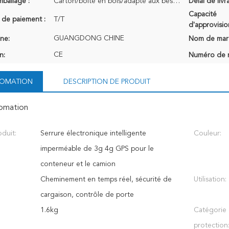
mballage :
Carton/boîte en bois/adapté aux besoins du client
Délai de livr
Capacité
 de paiement :
T/T
d'approvisi
GUANGDONG CHINE
ine:
Nom de mar
CE
n:
Numéro de 
NFOMATION
DESCRIPTION DE PRODUIT
fomation
duit:
Serrure électronique intelligente
Couleur:
imperméable de 3g 4g GPS pour le
conteneur et le camion
Cheminement en temps réel, sécurité de
Utilisation:
cargaison, contrôle de porte
1.6kg
Catégorie
protection