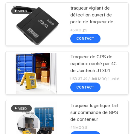
batterie
traqueur vigilant de
détection ouvert de
porte de traqueur de
GPS de conteneur de
45 MOQ:5
1500mAh Bluetooth
CONTACT
Traqueur de GPS de
capitaux caché par 4G
de Jointech JT301
USD 37-49 / Unit MOQ:1 unité
CONTACT
Traqueur logistique fait
sur commande de GPS
de conteneur
45 MOQ:5