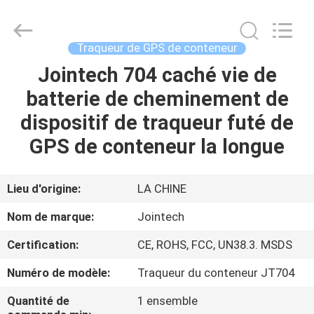
2026
Shenzhen
Joint
Technology
Co.,
Traqueur de GPS de conteneur
Ltd..
All
Rights
Jointech 704 caché vie de
MAISON
Reserved.
batterie de cheminement de
PRODUITS
dispositif de traqueur futé de
GPS de conteneur la longue
VR
SHOW
Lieu d'origine:
LA CHINE
Nom de marque:
Jointech
AU
Certification:
CE, ROHS, FCC, UN38.3. MSDS
SUJET
Numéro de modèle:
Traqueur du conteneur JT704
DE
NOUS
Quantité de
1 ensemble