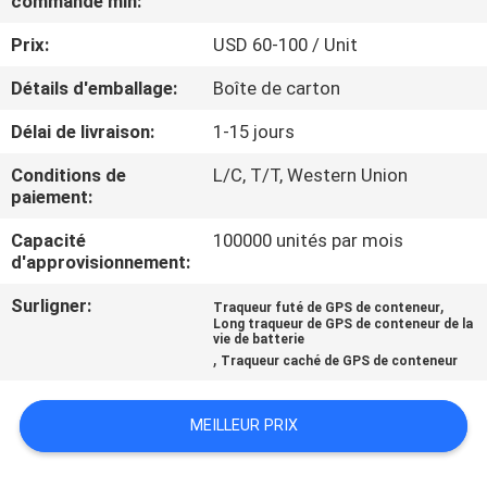
commande min:
Prix:
USD 60-100 / Unit
VISITE
D'USINE
Détails d'emballage:
Boîte de carton
Délai de livraison:
1-15 jours
CONTRÔLE
Conditions de
L/C, T/T, Western Union
DE
paiement:
QUALITÉ
Capacité
100000 unités par mois
d'approvisionnement:
CONTACTEZ-
Surligner:
,
Traqueur futé de GPS de conteneur
Long traqueur de GPS de conteneur de la
NOUS
vie de batterie
,
Traqueur caché de GPS de conteneur
DEMANDEZ
MEILLEUR PRIX
UNE
CITATION