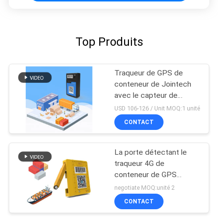
Top Produits
Traqueur de GPS de
conteneur de Jointech
avec le capteur de
température pour la
USD 106-126 / Unit MOQ:1 unité
chaîne du froid logistique
CONTACT
La porte détectant le
traqueur 4G de
conteneur de GPS
attachent du ruban
negotiate MOQ:unité 2
adhésif à facile installent
CONTACT
longtemps la vie de