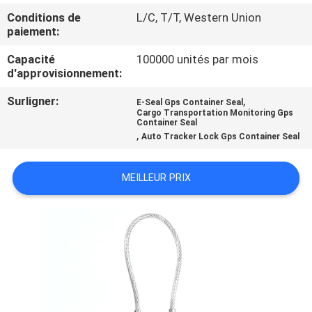
Conditions de
L/C, T/T, Western Union
VISITE
paiement:
D'USINE
Capacité
100000 unités par mois
d'approvisionnement:
CONTRÔLE
Surligner:
,
E-Seal Gps Container Seal
Cargo Transportation Monitoring Gps
DE
Container Seal
,
Auto Tracker Lock Gps Container Seal
QUALITÉ
MEILLEUR PRIX
CONTACTEZ-
NOUS
DEMANDEZ
UNE
CITATION