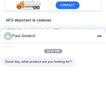
CONTACT
GPS dépistant le cadenas
JT705A Serrure de localisation GPS pour conteneur pour le
transport de marchandises avec déverrouillage à distance
Paul-Jointech
Anti batterie GPS du vol 15000mAh dépistant le cadenas avec
à télécommande
12:07 PM
Jointech JT709A Container GPS Tracking Serrure étanche
Good day, what product are you looking for?
Catégories populaires
Tous
GPS Dépistant Le 
Serrure De 
Cadenas
Conteneur De GPS
Serrure Intelligente 
Cadenas Intelligent 
De GPS
De Bluetooth