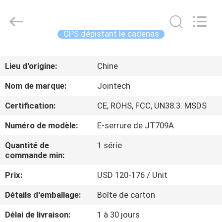
2026
Shenzhen
Joint
Technology
Co.,
GPS dépistant le cadenas
Ltd..
All
Rights
MAISON
Reserved.
Lieu d'origine:
Chine
PRODUITS
Nom de marque:
Jointech
Certification:
CE, ROHS, FCC, UN38.3. MSDS
VR
Numéro de modèle:
E-serrure de JT709A
SHOW
Quantité de
1 série
commande min:
AU
Prix:
USD 120-176 / Unit
SUJET
DE
Détails d'emballage:
Boîte de carton
NOUS
Délai de livraison:
1 à 30 jours