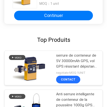
batterie 6 mois
MOQ：
1 unit
Continuer
Top Produits
serrure de conteneur de
5V 30000mAh GPS, vol
GPS résistant dépistant
la serrure
negotiate MOQ:1UNIT
CONTACT
Anti serrure intelligente
de conteneur de la
poussière 1000g GPS