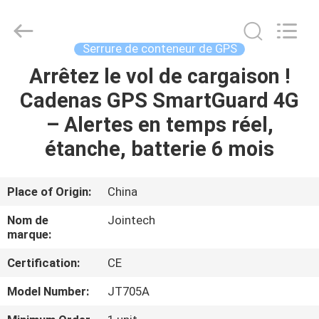
2026
Shenzhen
Joint
Technology
Co.,
Serrure de conteneur de GPS
Ltd..
All
Rights
Arrêtez le vol de cargaison !
MAISON
Reserved.
Cadenas GPS SmartGuard 4G
PRODUITS
– Alertes en temps réel,
étanche, batterie 6 mois
VR
SHOW
Place of Origin:
China
Nom de
Jointech
AU
marque:
SUJET
Certification:
CE
DE
Model Number:
JT705A
NOUS