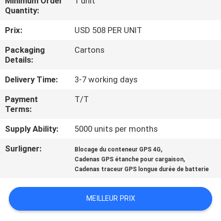
Minimum Order
1 unit
Quantity:
VISITE
Prix:
USD 508 PER UNIT
D'USINE
Packaging
Cartons
Details:
CONTRÔLE
Delivery Time:
3-7 working days
DE
Payment
T/T
QUALITÉ
Terms:
Supply Ability:
5000 units per months
CONTACTEZ-
Surligner:
,
Blocage du conteneur GPS 4G
NOUS
,
Cadenas GPS étanche pour cargaison
Cadenas traceur GPS longue durée de batterie
DEMANDEZ
MEILLEUR PRIX
UNE
CITATION