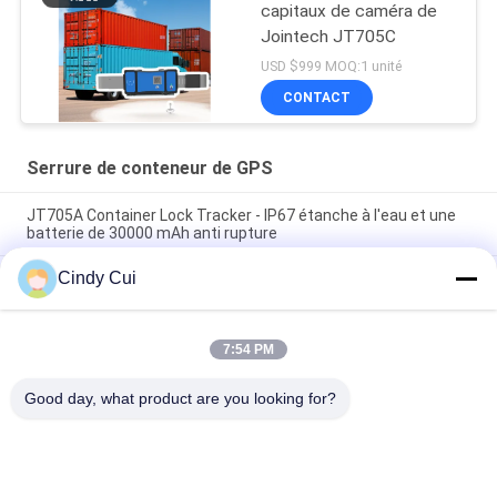
capitaux de caméra de
Jointech JT705C
USD $999 MOQ:1 unité
CONTACT
Serrure de conteneur de GPS
JT705A Container Lock Tracker - IP67 étanche à l'eau et une
batterie de 30000 mAh anti rupture
Cindy Cui
Jointech JT705C Conteneur Personnalisable Caméra GPS
Cadenas Vidéo Surveillance des Marchandises de Haute
Valeur Dispositif de Suivi de Verrouillage
7:54 PM
La serrure électronique IP67 de conteneur de JT701 GPS
Smart imperméabilisent
Good day, what product are you looking for?
Catégories populaires
Tous